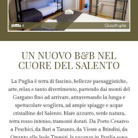
Con angolo cottura composte da letto
matrimoniale e letto a castello.
UN NUOVO B&B NEL
CUORE DEL SALENTO
La Puglia è terra di fascino, bellezze paesaggistiche,
arte, relax e tanto divertimento, partendo dai monti del
Gargano fino ad arrivare, attraversando la lunga e
spettacolare scogliera, ad ampie spiagge e acque
cristalline del Salento. Mare azzurro, verde natura,
terra rosso intenso, tramonti dorati. Da Porto Cesareo
a Peschici, da Bari a Taranto, da Vieste a Brindisi, da
Otranto alle Isole Tremiti, le vacanze in Puglia sono